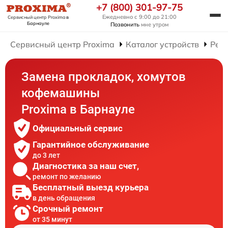
+7 (800) 301-97-75
Ежедневно с 9:00 до 21:00
Сервисный центр Proxima
в
Барнауле
Позвонить
мне утром
Сервисный центр Proxima
Каталог устройств
Рем
Замена прокладок, хомутов
кофемашины
Proxima в Барнауле
Официальный сервис
Гарантийное обслуживание
до 3 лет
Диагностика за наш счет,
ремонт по желанию
Бесплатный выезд курьера
в день обращения
Срочный ремонт
от 35 минут