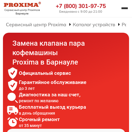
+7 (800) 301-97-75
Сервисный центр Proxima
в
Ежедневно с 9:00 до 21:00
Барнауле
Сервисный центр Proxima
Каталог устройств
Рем
Замена клапана пара
кофемашины
Proxima в Барнауле
Официальный сервис
Гарантийное обслуживание
до 3 лет
Диагностика за наш счет,
ремонт по желанию
Бесплатный выезд курьера
в день обращения
Срочный ремонт
от 35 минут