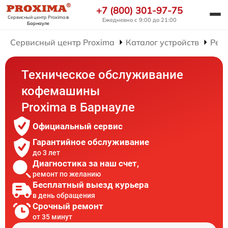
+7 (800) 301-97-75
Сервисный центр Proxima
в
Ежедневно с 9:00 до 21:00
Барнауле
Сервисный центр Proxima
Каталог устройств
Рем
Техническое обслуживание
кофемашины
Proxima в Барнауле
Официальный сервис
Гарантийное обслуживание
до 3 лет
Диагностика за наш счет,
ремонт по желанию
Бесплатный выезд курьера
в день обращения
Срочный ремонт
от 35 минут