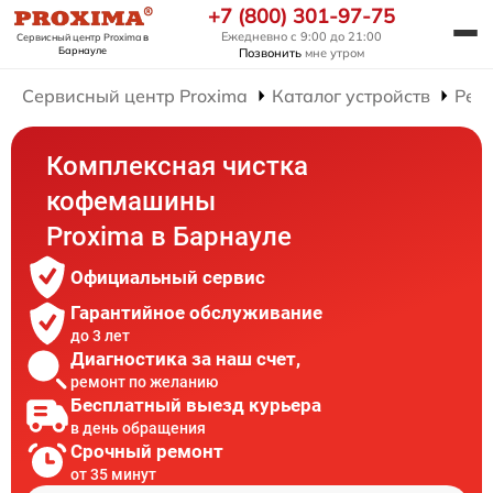
+7 (800) 301-97-75
Ежедневно с 9:00 до 21:00
Сервисный центр Proxima
в
Барнауле
Позвонить
мне утром
Сервисный центр Proxima
Каталог устройств
Рем
Комплексная чистка
кофемашины
Proxima в Барнауле
Официальный сервис
Гарантийное обслуживание
до 3 лет
Диагностика за наш счет,
ремонт по желанию
Бесплатный выезд курьера
в день обращения
Срочный ремонт
от 35 минут