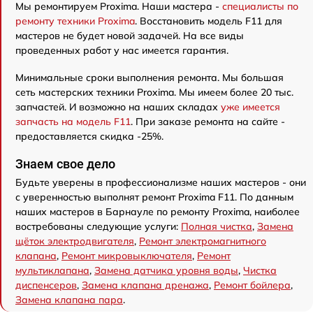
Мы ремонтируем Proxima. Наши мастера -
специалисты по
ремонту техники Proxima
. Восстановить модель F11 для
мастеров не будет новой задачей. На все виды
проведенных работ у нас имеется гарантия.
Минимальные сроки выполнения ремонта. Мы большая
сеть мастерских техники Proxima. Мы имеем более 20 тыс.
запчастей. И возможно на наших складах
уже имеется
запчасть на модель F11
. При заказе ремонта на сайте -
предоставляется скидка -25%.
Знаем свое дело
Будьте уверены в профессионализме наших мастеров - они
с уверенностью выполнят ремонт Proxima F11. По данным
наших мастеров в Барнауле по ремонту Proxima, наиболее
востребованы следующие услуги:
Полная чистка
,
Замена
щёток электродвигателя
,
Ремонт электромагнитного
клапана
,
Ремонт микровыключателя
,
Ремонт
мультиклапана
,
Замена датчика уровня воды
,
Чистка
диспенсеров
,
Замена клапана дренажа
,
Ремонт бойлера
,
Замена клапана пара
.