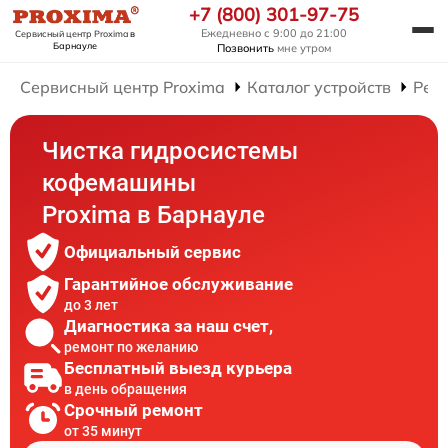
+7 (800) 301-97-75
Ежедневно с 9:00 до 21:00
Сервисный центр Proxima
в
Барнауле
Позвонить
мне утром
Сервисный центр Proxima
Каталог устройств
Рем
Чистка гидросистемы
кофемашины
Proxima в Барнауле
Официальный сервис
Гарантийное обслуживание
до 3 лет
Диагностика за наш счет,
ремонт по желанию
Бесплатный выезд курьера
в день обращения
Срочный ремонт
от 35 минут