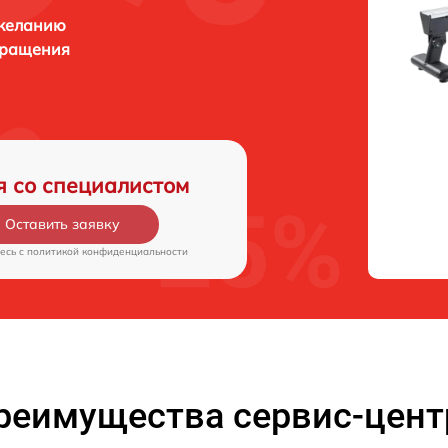
 желанию
бращения
я со специалистом
Оставить заявку
есь c
политикой конфиденциальности
реимущества сервис-цент