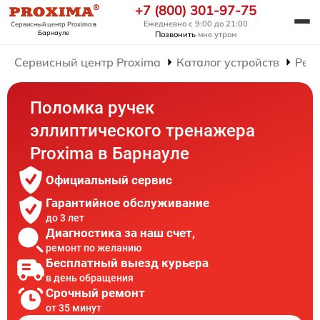
+7 (800) 301-97-75
Ежедневно с 9:00 до 21:00
Сервисный центр Proxima
в
Барнауле
Позвонить
мне утром
Сервисный центр Proxima
Каталог устройств
Рем
Поломка ручек
эллиптического тренажера
Proxima в Барнауле
Официальный сервис
Гарантийное обслуживание
до 3 лет
Диагностика за наш счет,
ремонт по желанию
Бесплатный выезд курьера
в день обращения
Срочный ремонт
от 35 минут