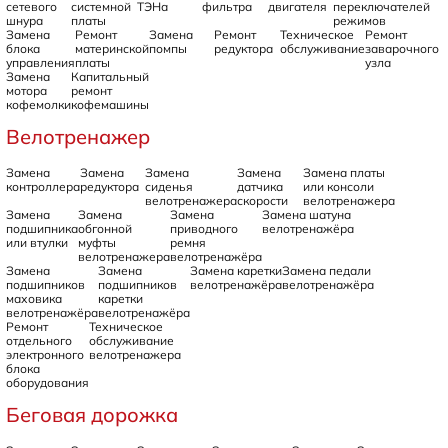
сетевого
системной
ТЭНа
фильтра
двигателя
переключателей
шнура
платы
режимов
Замена
Ремонт
Замена
Ремонт
Техническое
Ремонт
блока
материнской
помпы
редуктора
обслуживание
заварочного
управления
платы
узла
Замена
Капитальный
мотора
ремонт
кофемолки
кофемашины
Велотренажер
Замена
Замена
Замена
Замена
Замена платы
контроллера
редуктора
сиденья
датчика
или консоли
велотренажера
скорости
велотренажера
Замена
Замена
Замена
Замена шатуна
подшипника
обгонной
приводного
велотренажёра
или втулки
муфты
ремня
велотренажера
велотренажёра
Замена
Замена
Замена каретки
Замена педали
подшипников
подшипников
велотренажёра
велотренажёра
маховика
каретки
велотренажёра
велотренажёра
Ремонт
Техническое
отдельного
обслуживание
электронного
велотренажера
блока
оборудования
Беговая дорожка