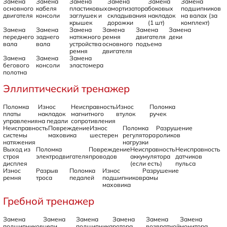
Замена
Замена
Замена
Замена
Замена
Замена
основного
кабеля
пластиковых
амортизатора
боковых
подшипников
двигателя
консоли
заглушек и
складывания
накладок
на валах (за
крышек
дорожки
(1 шт)
комплект)
Замена
Замена
Замена
Замена
Замена
Замена
переднего
заднего
натяжного
ремня
двигателя
деки
вала
вала
устройства
основного
подъема
ремня
двигателя
Замена
Замена
Замена
бегового
консоли
эластомера
полотна
Эллиптический тренажер
Поломка
Износ
Неисправность
Износ
Поломка
платы
накладок
магнитного
втулок
ручек
управления
на педали
сопротивления
Неисправность
Повреждение
Износ
Поломка
Разрушение
системы
маховика
шестерен
регулятора
роликов
натяжения
нагрузки
Выход из
Поломка
Повреждение
Неисправность
Неисправность
строя
электродвигателя
проводов
аккумулятора
датчиков
дисплея
(если есть)
пульса
Износ
Разрыв
Поломка
Износ
Разрушение
ремня
троса
педалей
подшипников
рамы
маховика
Гребной тренажер
Замена
Замена
Замена
Замена
Замена
Замена
подшипников
цепи
подшипника
ротора
возвратной
монитора