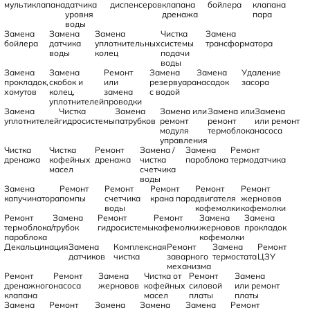
мультиклапана
датчика
диспенсеров
клапана
бойлера
клапана
уровня
дренажа
пара
воды
Замена
Замена
Замена
Чистка
Замена
бойлера
датчика
уплотнительных
системы
трансформатора
воды
колец
подачи
воды
Замена
Замена
Ремонт
Замена
Замена
Удаление
прокладок,
скобок и
или
резервуара
насадок
засора
хомутов
колец,
замена
с водой
уплотнителей
проводки
Замена
Чистка
Замена
Замена или
Замена или
Замена
уплотнителей
гидросистемы
патрубков
ремонт
ремонт
или ремонт
модуля
термоблока
насоса
управления
Чистка
Чистка
Ремонт
Замена /
Замена
Ремонт
дренажа
кофейных
дренажа
чистка
пароблока
термодатчика
масел
счетчика
воды
Замена
Ремонт
Ремонт
Ремонт
Ремонт
Ремонт
капучинатора
помпы
счетчика
крана пара
двигателя
жерновов
воды
кофемолки
кофемолки
Ремонт
Замена
Ремонт
Ремонт
Замена
Замена
термоблока/
трубок
гидросистемы
кофемолки
жерновов
прокладок
пароблока
кофемолки
Декальцинация
Замена
Комплексная
Ремонт
Замена
Ремонт
датчиков
чистка
заварного
термостата
ЦЗУ
механизма
Ремонт
Ремонт
Замена
Чистка от
Ремонт
Замена
дренажного
насоса
жерновов
кофейных
силовой
или ремонт
клапана
масел
платы
платы
Замена
Ремонт
Замена
Замена
Замена
Ремонт